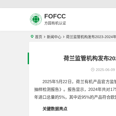
FOFCC
方园有机认证
首页
新闻中心
荷兰监管机构发布​2023-20
荷兰监管机构发布​20
2025-06-09
2025年5月22日，荷兰有机产品官方监管机构
抽样检测报告》。报告显示，2024年共对1
年进口总量的5%，其中近95%的产品符合
关键数据亮点