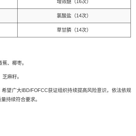
增效醚（16次）
氯酸盐（14次）
草甘膦（14次）
香蕉、椰枣。
、芝麻籽。
望广大IBD/FOFCC获证组织持续提高风险意识，依法依规
质量持续符合要求。