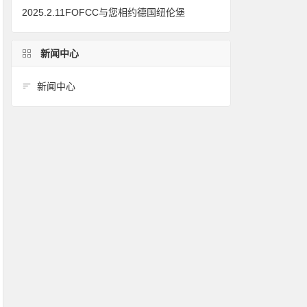
2025.2.11FOFCC与您相约德国纽伦堡
新闻中心
新闻中心