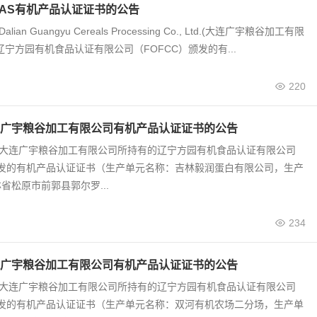
JAS有机产品认证证书的公告
alian Guangyu Cereals Processing Co., Ltd.(大连广宇粮谷加工有限
辽宁方园有机食品认证有限公司（FOFCC）颁发的有...
220
广宇粮谷加工有限公司有机产品认证证书的公告
0号 大连广宇粮谷加工有限公司所持有的辽宁方园有机食品认证有限公司
颁发的有机产品认证证书（生产单元名称：吉林毅润蛋白有限公司，生产
省松原市前郭县郭尔罗...
234
广宇粮谷加工有限公司有机产品认证证书的公告
9号 大连广宇粮谷加工有限公司所持有的辽宁方园有机食品认证有限公司
颁发的有机产品认证证书（生产单元名称：双河有机农场二分场，生产单