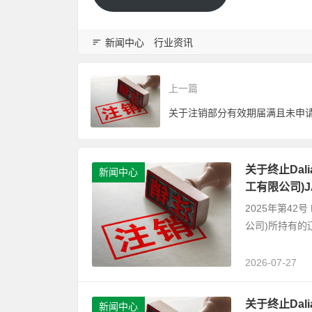
新闻中心
行业资讯
上一篇
关于终止Dalian
新闻中心
工有限公司)
2025年第42号 D
公司)所持有的
2026-07-27
关于终止Dalian
新闻中心