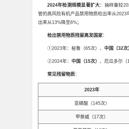
2024年检测规模显著扩大
：抽样量较20
管的高风险有机产品禁用物质检出率从2023
出率从13%降至6%；
检出禁用物质残留高发国家
：
①2023年：秘鲁（65次）、
中国（32次
②2024年：
中国（15次）
、厄瓜多尔（
常见残留物质
：
2023年
亚磷酸（145次）
甲萘威（17次）