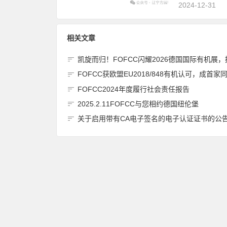
2024-12-31
相关文章
凯旋而归！FOFCC闪耀2026德国国际有机展，携手伙伴共拓全球有机新
FOFCC获欧盟EU2018/848有机认可，成首家同时获得欧盟、北美、日本有机认可的中国内资认
FOFCC2024年度履行社会责任报告
2025.2.11FOFCC与您相约德国纽伦堡
关于启用带有CA电子签名的电子认证证书的公