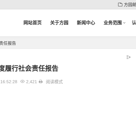
方园
网站首页
关于方园
新闻中心
业务范围
会责任报告
5年度履行社会责任报告
16:52:28
2,421
阅读模式