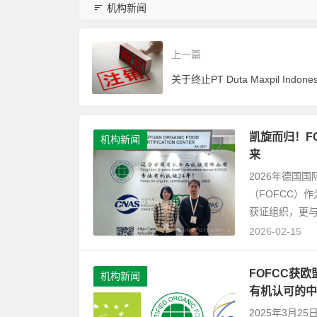
机构新闻
上一篇
凯旋而归！F
机构新闻
来
2026年德国
（FOFCC）
获证组织，更与
2026-02-15
FOFCC获欧
机构新闻
有机认可的中
2025年3月