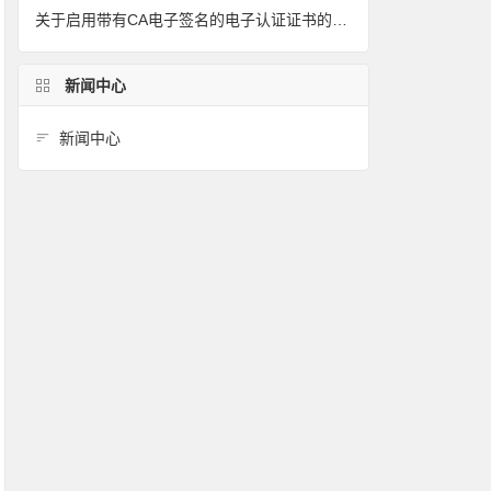
关于启用带有CA电子签名的电子认证证书的公告
新闻中心
新闻中心