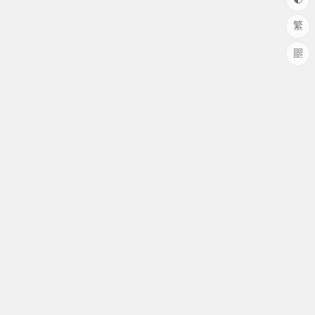
繁
系方式
址：辽宁省沈阳市皇姑区黄河北大街56-39中粮广
F座16层