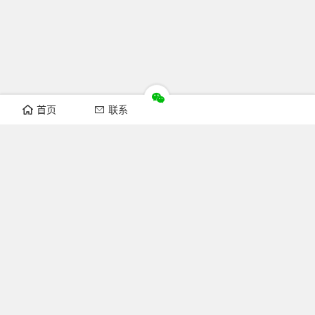
首页
联系
推荐栏目
机构新闻
通知公告
行业资讯
法律法规
知识简介
关注FOFCC