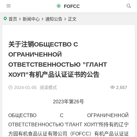
FOFCC
首页
新闻中心
通知公告
正文
关于注销ОБЩЕСТВО С
ОГРАНИЧЕННОЙ
ОТВЕТСТВЕННОСТЬЮ ”ГЛАНТ
ХОУП”有机产品认证证书的公告
2024-01-05
阅读模式
2,557
2023年第26号
ОБЩЕСТВО С ОГРАНИЧЕННОЙ
ОТВЕТСТВЕННОСТЬЮ ”ГЛАНТ ХОУП”所持有的辽宁
方园有机食品认证有限公司（FOFCC）有机产品认证证