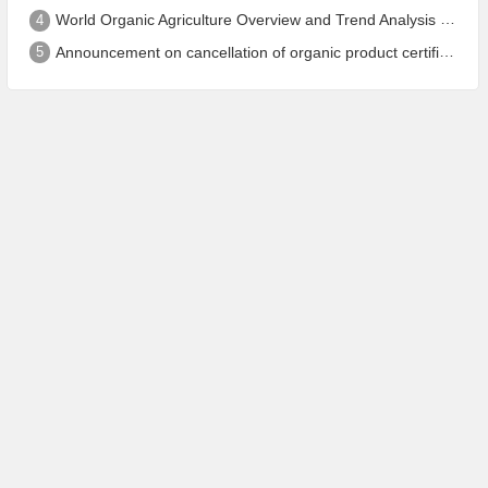
4
World Organic Agriculture Overview and Trend Analysis 2022 - Global Organic Farmland Status and Organic Food (including Beverages) Market
5
Announcement on cancellation of organic product certification of Dalian Shengfang Organic Food Co. Ltd.