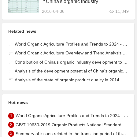
f China's organic industry
2016-04-06
11,849
Related news
World Organic Agriculture Profiles and Trends to 2024 - China's Organic Market Ranks Third in the World
World Organic Agriculture Overview and Trend Analysis 2022 - Global Organic Farmland Status and Organic Food (including Beverages) Market
Contribution of China's organic industry development to the construction of ecological civilisation
Analysis of the development potential of China's organic industry
Analysis of the state of organic product quality in 2014
Hot news
1
World Organic Agriculture Profiles and Trends to 2024 - China's Organic Market Ranks Third in the World
2
GB/T 19630-2019 Organic Products National Standard has been published!
3
Summary of issues related to the transition period of the new EU organic regulation EU848/2018