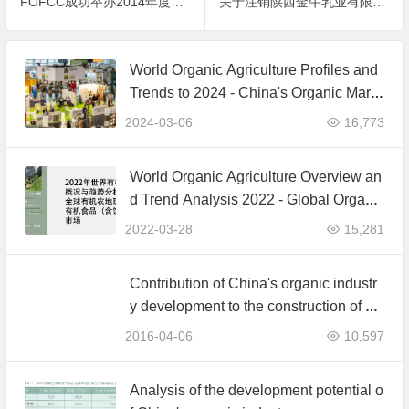
FOFCC成功举办2014年度获证组织负责人及内检员培训交流会
关于注销陕西金牛乳业有限公司有机产品认证证书的公告
World Organic Agriculture Profiles and
Trends to 2024 - China's Organic Mark
et Ranks Third in the World
2024-03-06
16,773
World Organic Agriculture Overview an
d Trend Analysis 2022 - Global Organi
c Farmland Status and Organic Food (i
2022-03-28
15,281
ncluding Beverages) Market
Contribution of China's organic industr
y development to the construction of ec
ological civilisation
2016-04-06
10,597
Analysis of the development potential o