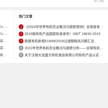
246
热门文章
证书的公告
1
《2024年世界有机农业概况与趋势预测》全球首发 – 中国有机市场规模跻身世界第三
证书的公告
2
2019版有机产品国家标准发布！GB/T 19630-2019
公告
3
欧盟有机新规EU848/2018过渡期相关问题汇总
公告
4
2022年世界有机农业概况与趋势分析——全球有机农地现状与有机食品（含饮料）市场
公告
5
关于注销大连盛方有机食品有限公司有机产品认证证书的公告