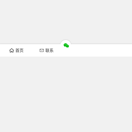
首页
联系
推荐栏目
机构新闻
通知公告
行业资讯
法律法规
知识简介
关注FOFCC