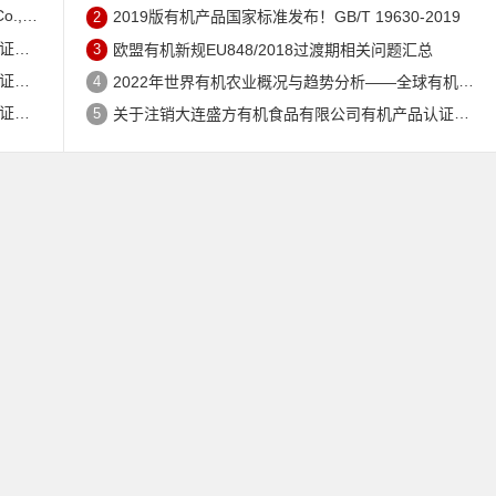
证书的公告
2
2019版有机产品国家标准发布！GB/T 19630-2019
公告
3
欧盟有机新规EU848/2018过渡期相关问题汇总
公告
4
2022年世界有机农业概况与趋势分析——全球有机农地现状与有机食品（含饮料）市场
公告
5
关于注销大连盛方有机食品有限公司有机产品认证证书的公告