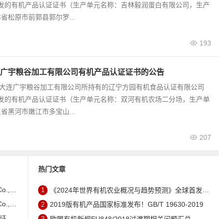
颁发的有机产品认证证书（生产单元名称：吉林毅润蛋白有限公司，生产
省松原市前郭县郭尔罗...
193
广宇粮谷加工有限公司有机产品认证证书的公告
9号 大连广宇粮谷加工有限公司所持有的辽宁方园有机食品认证有限公司
颁发的有机产品认证证书（生产单元名称：双河有机农场二分场，生产单
省黑河市嫩江市多宝山...
207
热门文章
证书的公告
1
《2024年世界有机农业概况与趋势预测》全球首发 – 中国有机市场规模跻身世界第三
证书的公告
2
2019版有机产品国家标准发布！GB/T 19630-2019
公告
3
欧盟有机新规EU848/2018过渡期相关问题汇总