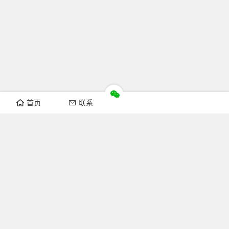
首页
联系
推荐栏目
机构新闻
通知公告
行业资讯
法律法规
知识简介