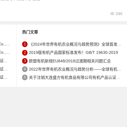
246
热门文章
证书的公告
1
《2024年世界有机农业概况与趋势预测》全球首发 – 中国有机市场规模跻身世界第三
证书的公告
2
2019版有机产品国家标准发布！GB/T 19630-2019
公告
3
欧盟有机新规EU848/2018过渡期相关问题汇总
公告
4
2022年世界有机农业概况与趋势分析——全球有机农地现状与有机食品（含饮料）市场
公告
5
关于注销大连盛方有机食品有限公司有机产品认证证书的公告