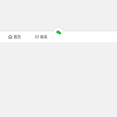
首页
联系
推荐栏目
机构新闻
通知公告
行业资讯
法律法规
知识简介
关注FOFCC