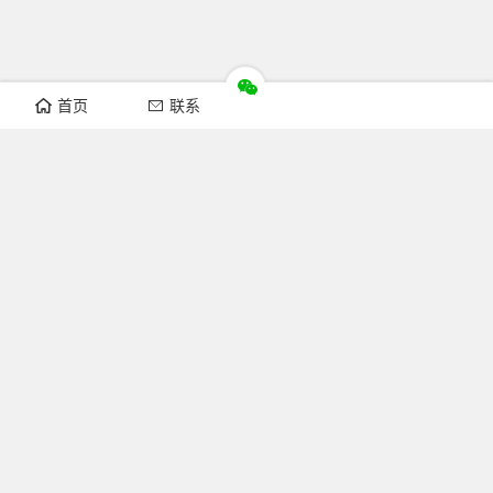
首页
联系
推荐栏目
机构新闻
通知公告
行业资讯
法律法规
知识简介
关注FOFCC