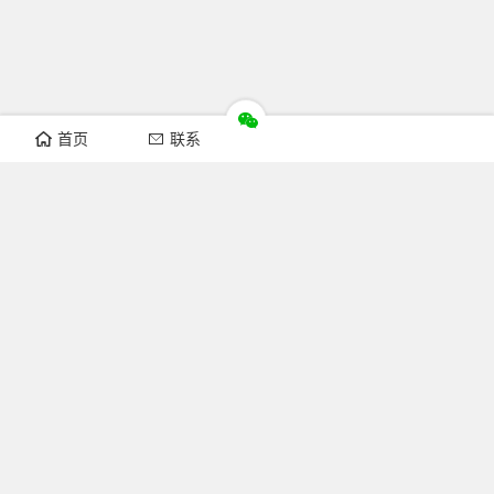
首页
联系
推荐栏目
机构新闻
通知公告
行业资讯
法律法规
知识简介
关注FOFCC