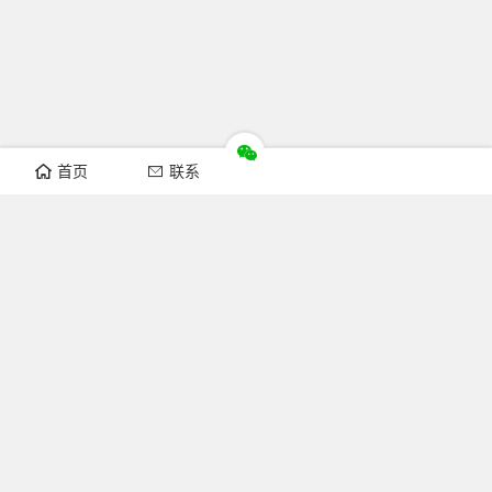
首页
联系
推荐栏目
机构新闻
通知公告
行业资讯
法律法规
知识简介
关注FOFCC