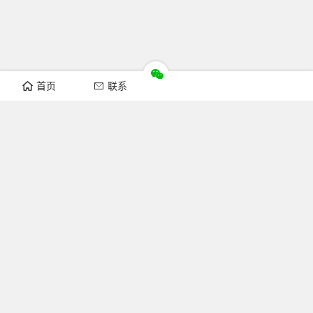
首页
联系
推荐栏目
机构新闻
通知公告
行业资讯
法律法规
知识简介
关注FOFCC