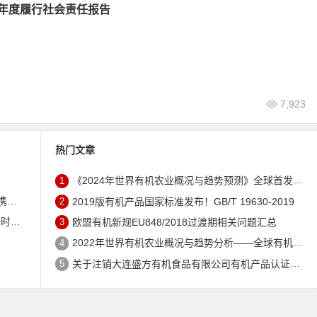
24年度履行社会责任报告
7,923
热门文章
1
《2024年世界有机农业概况与趋势预测》全球首发 – 中国有机市场规模跻身世界第三
未来
2
2019版有机产品国家标准发布！GB/T 19630-2019
证机构
3
欧盟有机新规EU848/2018过渡期相关问题汇总
4
2022年世界有机农业概况与趋势分析——全球有机农地现状与有机食品（含饮料）市场
5
关于注销大连盛方有机食品有限公司有机产品认证证书的公告