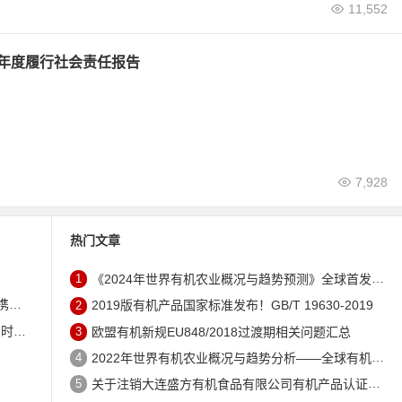
11,552
24年度履行社会责任报告
7,928
热门文章
1
《2024年世界有机农业概况与趋势预测》全球首发 – 中国有机市场规模跻身世界第三
未来
2
2019版有机产品国家标准发布！GB/T 19630-2019
证机构
3
欧盟有机新规EU848/2018过渡期相关问题汇总
4
2022年世界有机农业概况与趋势分析——全球有机农地现状与有机食品（含饮料）市场
5
关于注销大连盛方有机食品有限公司有机产品认证证书的公告