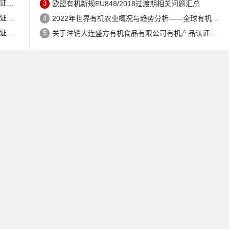
公告
3
欧盟有机新规EU848/2018过渡期相关问题汇总
公告
4
2022年世界有机农业概况与趋势分析——全球有机农地现状与有机食品（含饮料）市场
公告
5
关于注销大连盛方有机食品有限公司有机产品认证证书的公告