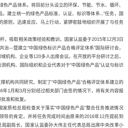
的绿色产品体系。将目前分头设立的环保、节能、节水、循环、
，建立统一的绿色产品标准、认证、标识等体系...”任务，国
为”的原则，迅速反应、马上行动，紧锣密鼓地组织开展了与任务
吸取相关政策经验和教训，国家认监委于2015年12月3日
治---暨建立“中国绿色标识产品合格评定体系”国际研讨会，
域机构、企业等120多人出席会议。在开放的平台研讨之后，
测机构、国际组织和企业代表对于“中国绿色产品”认证与标识
机构共同研究、制定了“中国绿色产品”合格评定体系建立的
16年1月和3月分别经过相关部门会签的情况下，将有关内容报
得批准和批复。
国家质检总局检查关于落实“中国绿色产品”整合任务推进情况
导的肯定，并将任务完成时间由原来的2016年12月提前到
家质检总局副局长，国家认监委孙大伟主任代表总局出席中央改革小