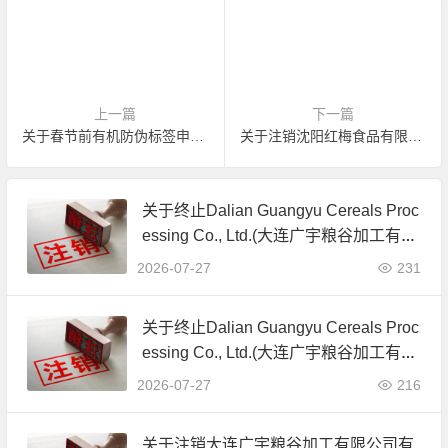
上一篇
下一篇
关于春节前有机防伪标签申领的注意事项
关于注销沈阳红梅食品有限公司有机产品认证证书的公告
关于终止Dalian Guangyu Cereals Proc
essing Co., Ltd.(大连广宇粮谷加工有限
公司)JAS有机产品认证证书的公告
2026-07-27
231
关于终止Dalian Guangyu Cereals Proc
essing Co., Ltd.(大连广宇粮谷加工有限
公司)JAS有机产品认证证书的公告
2026-07-27
216
关于注销大连广宇粮谷加工有限公司有