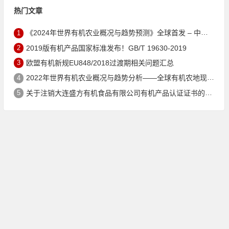
热门文章
1
《2024年世界有机农业概况与趋势预测》全球首发 – 中国有机市场规模跻身世界第三
2
2019版有机产品国家标准发布！GB/T 19630-2019
3
欧盟有机新规EU848/2018过渡期相关问题汇总
4
2022年世界有机农业概况与趋势分析——全球有机农地现状与有机食品（含饮料）市场
5
关于注销大连盛方有机食品有限公司有机产品认证证书的公告