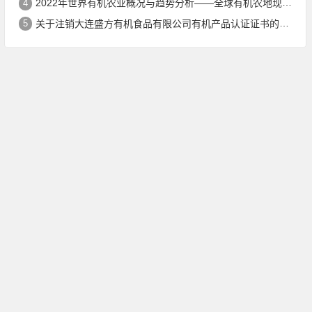
4
2022年世界有机农业概况与趋势分析——全球有机农地现状与有机食品（含饮料）市场
5
关于注销大连盛方有机食品有限公司有机产品认证证书的公告