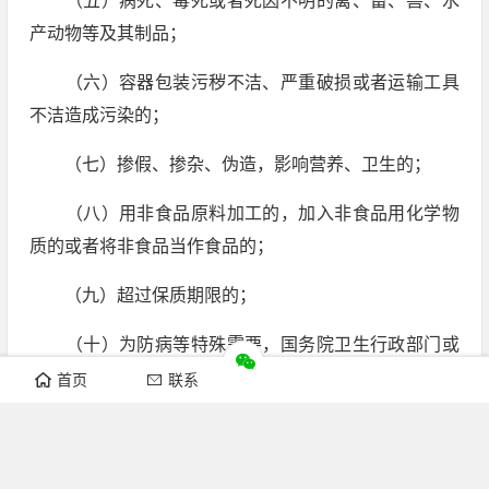
（五）病死、毒死或者死因不明的禽、畜、兽、水
产动物等及其制品；
（六）容器包装污秽不洁、严重破损或者运输工具
不洁造成污染的；
（七）掺假、掺杂、伪造，影响营养、卫生的；
（八）用非食品原料加工的，加入非食品用化学物
质的或者将非食品当作食品的；
（九）超过保质期限的；
（十）为防病等特殊需要，国务院卫生行政部门或
者省、自治区、直辖市人民政府专门规定禁止出售的；
首页
联系
（十一）含有未经国务院卫生行政部门批准使用的
添加剂的或者农药残留超过国家规定容许量的；