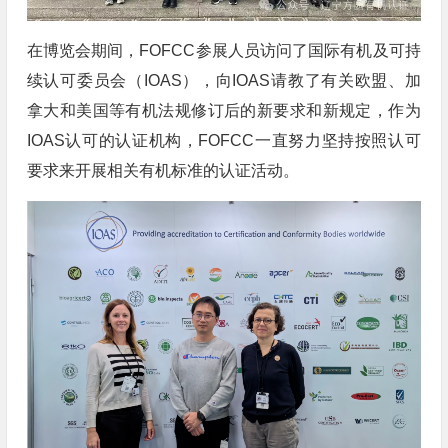
在博览会期间，FOFCC参展人员访问了国际有机及可持
续认可委员会（IOAS），向IOAS请教了有关欧盟、加
拿大和美国等有机法规修订后的新要求和新规定，作为
IOAS认可的认证机构，FOFCC一直努力坚持按照认可
要求来开展相关有机标准的认证活动。